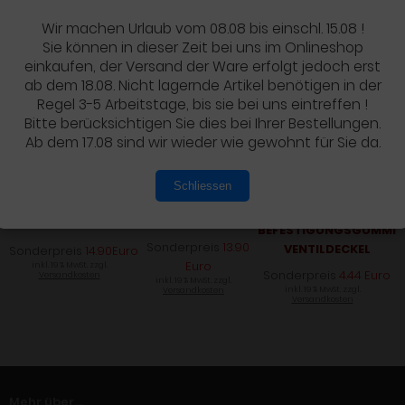
Sonderpreis
14.74
Preis
96.50 Euro
Euro
Euro
inkl. 19 % MwSt. zzgl.
Wir machen Urlaub vom 08.08 bis einschl. 15.08 !
inkl. 19 % MwSt. zzgl.
Versandkosten
inkl. 19 % MwSt. zzgl.
Versandkosten
Sie können in dieser Zeit bei uns im Onlineshop
Versandkosten
einkaufen, der Versand der Ware erfolgt jedoch erst
ab dem 18.08. Nicht lagernde Artikel benötigen in der
Regel 3-5 Arbeitstage, bis sie bei uns eintreffen !
Bitte berücksichtigen Sie dies bei Ihrer Bestellungen.
Ab dem 17.08 sind wir wieder wie gewohnt für Sie da.
31919-K25-601
Zündkerze MR9C-
Schliessen
99103-MT2-0380
9N
90543-MV9-670
CB125R JC91
Leerlaufdüse #38
BEFESTIGUNGSGUMMI
Sonderpreis
13.90
VENTILDECKEL
Sonderpreis
14.90Euro
Euro
inkl. 19 % MwSt. zzgl.
Sonderpreis
4.44 Euro
Versandkosten
inkl. 19 % MwSt. zzgl.
inkl. 19 % MwSt. zzgl.
Versandkosten
Versandkosten
Mehr über...