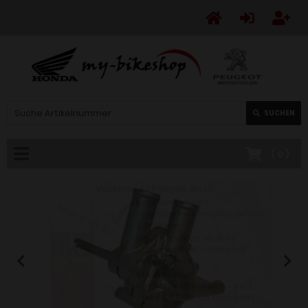
SUCHEN
(
0
)