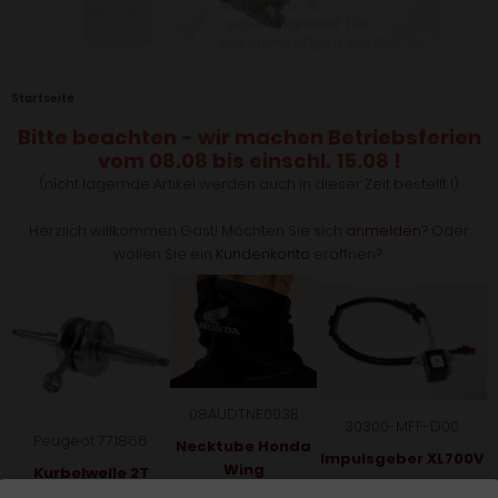
Startseite
Bitte beachten - wir machen Betriebsferien
vom 08.08 bis einschl. 15.08 !
(nicht lagernde Artikel werden auch in dieser Zeit bestellt !)
Herzlich willkommen
Gast!
Möchten Sie sich
anmelden
? Oder
wollen Sie ein
Kundenkonto
eröffnen?
08AUDTNE003B
30300-MFF-D00
Peugeot 771866
Necktube Honda
Impulsgeber XL700V
Wing
Kurbelwelle 2T
Sonderpreis
105.90